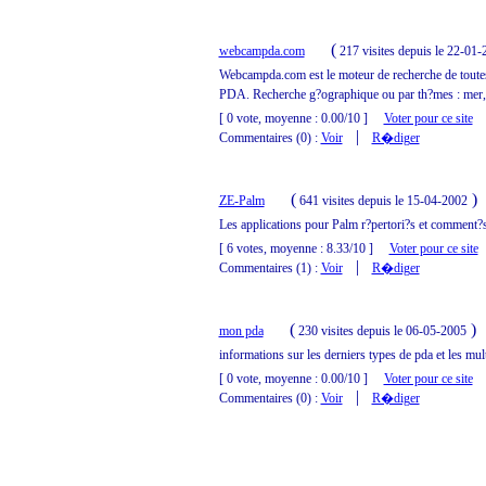
(
webcampda.com
217 visites
depuis le 22-01-
Webcampda.com est le moteur de recherche de toutes
PDA. Recherche g?ographique ou par th?mes : mer, mo
[ 0 vote, moyenne : 0.00/10 ]
Voter pour ce site
|
Commentaires (0) :
Voir
R�diger
(
)
ZE-Palm
641 visites
depuis le 15-04-2002
Les applications pour Palm r?pertori?s et comment?s
[ 6 votes, moyenne : 8.33/10 ]
Voter pour ce site
|
Commentaires (1) :
Voir
R�diger
(
)
mon pda
230 visites
depuis le 06-05-2005
informations sur les derniers types de pda et les mul
[ 0 vote, moyenne : 0.00/10 ]
Voter pour ce site
|
Commentaires (0) :
Voir
R�diger