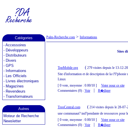
>
Palm-Recherche.com
Informations
Catégories
-
Accessoires
-
Développeurs
Sites d
-
Distributeurs
-
Divers
-
GPS
(
TopMobile.org
279 visites
depuis le 13-12-2
-
Informations
Site d'information et de description de la t?l?phoni
-
Les Officiels
Linux
-
Livres électroniques
[ 0 vote, moyenne : 0.00/10 ]
Voter pour ce site
-
Magazines
|
Commentaires (0) :
Voir
R�diger
-
Revendeurs
-
Transformateurs
(
TreoCentral.com
214 visites
depuis le 28-07-
Autres
une communaut? ind?pendante de ressources pour l
Moteur de Recherche
[ 0 vote, moyenne : 0.00/10 ]
Voter pour ce site
Newsletter
|
Commentaires (0) :
Voir
R�diger