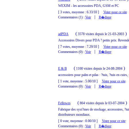
WEXIM - les accessoires PDA, GSM et PC
[ 3 votes, moyenne : 6.33/10 ]
Voter pour ce site
|
Commentaires (1) :
Voir
R�diger
(
)
adPDA
3578 visites
depuis le 21-03-2003
Accessoires Divers pour PDA ? petits prix. Revende
[ 7 votes, moyenne : 7.29/10 ]
Voter pour ce site
|
Commentaires (0) :
Voir
R�diger
(
)
E & B
1100 visites
depuis le 24-08-2004
accessoires pour palm et pdas : ?tuis, ?tuis en cuirs, 
[ 1 vote, moyenne : 5.00/10 ]
Voter pour ce site
|
Commentaires (0) :
Voir
R�diger
(
)
Fellowes
864 visites
depuis le 03-07-2004
Fabrique des syst?mes de stockage, accessoires, ?tuis
distributeurs mondiaux.
[ 0 vote, moyenne : 0.00/10 ]
Voter pour ce site
|
Commentaires (0) :
Voir
R�diger