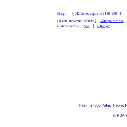
(
)
Margi
542 visites
depuis le 24-08-2004
[ 0 vote, moyenne : 0.00/10 ]
Voter pour ce site
|
Commentaires (0) :
Voir
R�diger
Palm, le logo Palm, Treo et 
© PDA-R