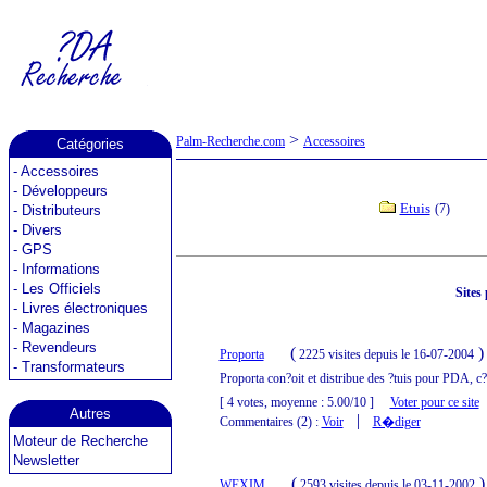
>
Palm-Recherche.com
Accessoires
Catégories
-
Accessoires
-
Développeurs
Etuis
(7)
-
Distributeurs
-
Divers
-
GPS
-
Informations
-
Les Officiels
Sites
-
Livres électroniques
-
Magazines
-
Revendeurs
(
)
Proporta
2225 visites
depuis le 16-07-2004
-
Transformateurs
Proporta con?oit et distribue des ?tuis pour PDA, 
[ 4 votes, moyenne : 5.00/10 ]
Voter pour ce site
Autres
|
Commentaires (2) :
Voir
R�diger
Moteur de Recherche
Newsletter
(
)
WEXIM
2593 visites
depuis le 03-11-2002