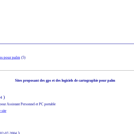
ns pour palm
(5)
Sites proposant des gps et des logiciels de cartographie pour palm
)
04
pour Assistant Personnel et PC portable
 site
)
e 02-07-2004