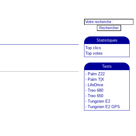
Statistiques
Top clics
Top votes
Tests
-
Palm Z22
-
Palm T|X
-
LifeDrive
-
Treo 680
-
Treo 650
-
Tungsten E2
-
Tungsten E2 GPS