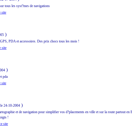
r tous les syst?mes de navigations
 site
)
005
, GPS, PDA et accessoires. Des prix chocs tous les mois !
 site
)
2004
et pda
 site
)
 le 24-10-2004
rtographie et de navigation pour simplifier vos d?placements en ville et sur la route partout 
oigts !
e site