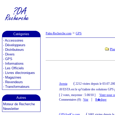
>
Palm-Recherche.com
GPS
Catégories
-
Accessoires
-
Développeurs
Pla
-
Distributeurs
-
Divers
-
GPS
-
Informations
-
Les Officiels
-
Livres électroniques
-
Magazines
-
Revendeurs
(
Avesta
2212 visites
depuis le 03-07-20
-
Transformateurs
AVESTA est le sp?cialiste des solutions GPS 
[ 2 votes, moyenne : 5.00/10 ]
Voter pour ce
Autres
|
Commentaires (0) :
Voir
R�diger
Moteur de Recherche
Newsletter
(
GPSAndCo.com
1681 visites
depuis l