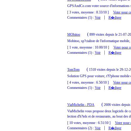
GPSAndCo.com votre source d'informations su
[ 3 votes, moyenne : 8.33/10 ]
Voter pour ce
|
Commentaires (1) :
Voir
R�diger
(
MObitoo
899 visites
depuis le 21-07-2
Mobitoo, sp?cialiste de l'informatique mobile
[ 1 vote, moyenne : 10.00/10 ]
Voter pour ce
|
Commentaires (1) :
Voir
R�diger
(
TomTom
1518 visites
depuis le 29-12-
Solution GPS pour voiture, t?l?phone mobile 
[ 4 votes, moyenne : 6.50/10 ]
Voter pour ce
|
Commentaires (1) :
Voir
R�diger
(
ViaMichelin - PDA
2606 visites
depuis
ViaMichelin vous propose deux logiciels de ca
lection d'h?tels et de restaurants, au bout des d
[ 10 votes, moyenne : 6.51/10 ]
Voter pour c
|
Commentaires (2) :
Voir
R�diger